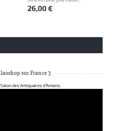
Socle en chêne pour statue...
26,00 €
Prix
laoshop sur France 3
 Salon des Antiquaires d'Amiens