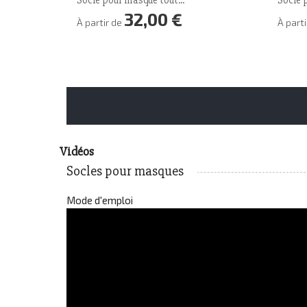
Socle pour masque tout...
Socle 
32,00 €
Prix
À partir de
À part
Vidéos
Socles pour masques
Mode d'emploi