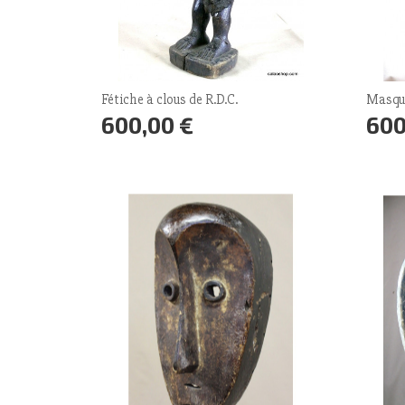
Fétiche à clous de R.D.C.
Masqu
600,00 €
600
Prix
Prix