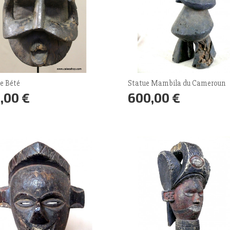
e Bété
Statue Mambila du Cameroun
,00 €
600,00 €
Prix