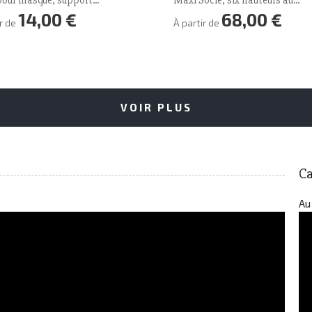
pour masque, support...
Maxi Socle, six hauteurs au...
14,00 €
68,00 €
Prix
Prix
ir de
À partir de
VOIR PLUS
Ca
Au