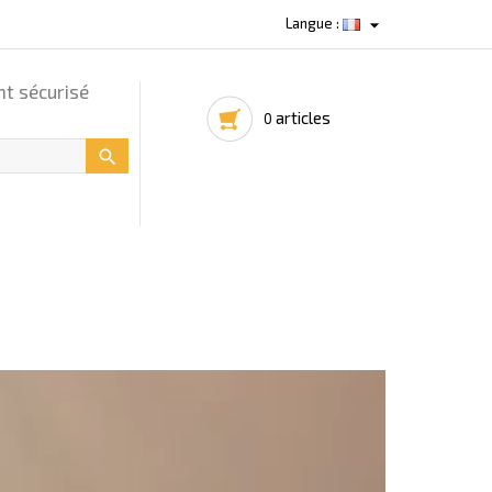

Langue :
t sécurisé
articles
0
