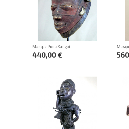
Masque Punu Sangui
Masqu
440,00 €
560
Prix
Prix