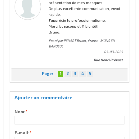
présentation de mes masques.
De plus excellente communication, envoi
rapide.
J'apprécie le professionnalisme.
Merci beaucoup et @ bientôt!
Bruno.
Posté par PENART Bruno ,
France
,
MONS EN
BAROEUL
05-03-2025
Rue Henri Prévost
Page:
1
2
3
4
5
Ajouter un commentaire
Nom:
*
E-mail:
*