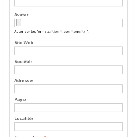
Avatar
Autoriser les formats: *.jpg; *.jpeg; *.png; *.gif.
Site Web
Société:
Adresse:
Pays:
Localité: