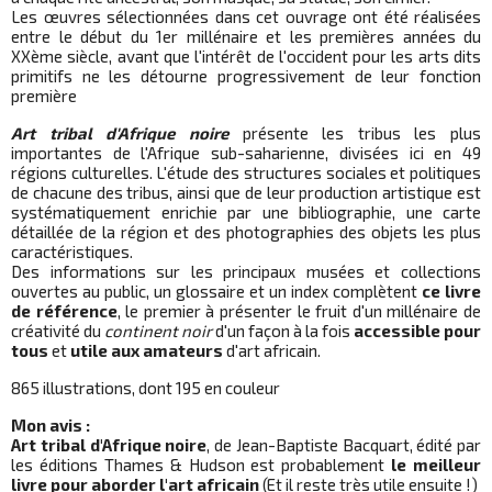
Les œuvres sélectionnées dans cet ouvrage ont été réalisées
entre le début du 1er millénaire et les premières années du
XXème siècle, avant que l'intérêt de l'occident pour les arts dits
primitifs ne les détourne progressivement de leur fonction
première
Art tribal d'Afrique noire
présente les tribus les plus
importantes de l'Afrique sub-saharienne, divisées ici en 49
régions culturelles. L'étude des structures sociales et politiques
de chacune des tribus, ainsi que de leur production artistique est
systématiquement enrichie par une bibliographie, une carte
détaillée de la région et des photographies des objets les plus
caractéristiques.
Des informations sur les principaux musées et collections
ouvertes au public, un glossaire et un index complètent
ce livre
de référence
, le premier à présenter le fruit d'un millénaire de
créativité du
continent noir
d'un façon à la fois
accessible pour
tous
et
utile aux amateurs
d'art africain.
865 illustrations, dont 195 en couleur
Mon avis :
Art tribal d'Afrique noire
, de Jean-Baptiste Bacquart, édité par
les éditions Thames & Hudson est probablement
le meilleur
livre pour aborder l'art africain
(Et il reste très utile ensuite !)