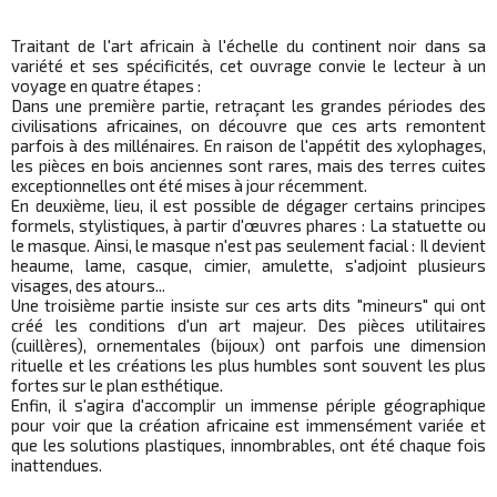
Traitant de l'art africain à l'échelle du continent noir dans sa
variété et ses spécificités, cet ouvrage convie le lecteur à un
voyage en quatre étapes :
Dans une première partie, retraçant les grandes périodes des
civilisations africaines, on découvre que ces arts remontent
parfois à des millénaires. En raison de l'appétit des xylophages,
les pièces en bois anciennes sont rares, mais des terres cuites
exceptionnelles ont été mises à jour récemment.
En deuxième, lieu, il est possible de dégager certains principes
formels, stylistiques, à partir d'œuvres phares : La statuette ou
le masque. Ainsi, le masque n'est pas seulement facial : Il devient
heaume, lame, casque, cimier, amulette, s'adjoint plusieurs
visages, des atours...
Une troisième partie insiste sur ces arts dits "mineurs" qui ont
créé les conditions d'un art majeur. Des pièces utilitaires
(cuillères), ornementales (bijoux) ont parfois une dimension
rituelle et les créations les plus humbles sont souvent les plus
fortes sur le plan esthétique.
Enfin, il s'agira d'accomplir un immense périple géographique
pour voir que la création africaine est immensément variée et
que les solutions plastiques, innombrables, ont été chaque fois
inattendues.