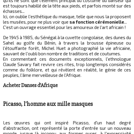
qu'ils ne sont que l'élément principal du costume du danseur qui
est toujours habillé de la tête aux pieds, et parfois monté sur des
échasses...
Ici, on oublie l'esthétique du masque, telle que nous la proposent
les musées, pour ne plus voir que
sa fonction cérémonielle
...
C'est un ouvrage essentiel pour les amoureux de l'art africain !
De 1945 à 1985, du Sénégal à la cuvette congolaise, des dunes du
Sahel au golfe du Bénin, à travers la brousse épineuse ou
l'étouffante forêt, Michel Huet a photographié la vie africaine,
sauvant de l'oubli bon nombre de traditions et de coutumes.
En commentant ces documents exceptionnels, l'ethnologue
Claude Savary fait revivre ces rites, trop longtemps considérés
comme du folklore, et qui révèlent en réalité, le génie de ces
peuples, l'âme merveilleuse de l'Afrique.
Acheter Danses d'Afrique
Picasso, l'homme aux mille masques
Les œuvres qui ont inspiré Picasso, d'un haut degré
d'abstraction, ont représenté la porte d'entrée sur un nouveau
monde, jusque là inconnu, aux formes pures, à l'expressivité