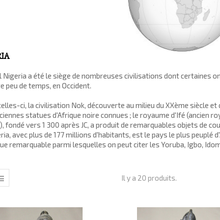
IA
l
Nigeria
a été le siège de nombreuses civilisations dont certaines ont
e peu de temps, en Occident.
elles-ci, la
civilisation Nok
, découverte au milieu du XXème siècle et 
ciennes statues d'Afrique noire connues
; le
royaume d'Ifé
(ancien
ro
), fondé vers 1 300 après JC, a produit de remarquables
objets de co
ria, avec plus de 177 millions d'habitants, est le pays le plus peuplé
que remarquable parmi lesquelles on peut citer les
Yoruba, Igbo, Idoma
Il y a 20 produits.