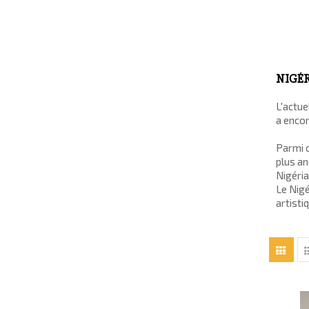
NIGÉR
L'actue
a encor
Parmi c
plus an
Nigéria
Le Nigé
artisti