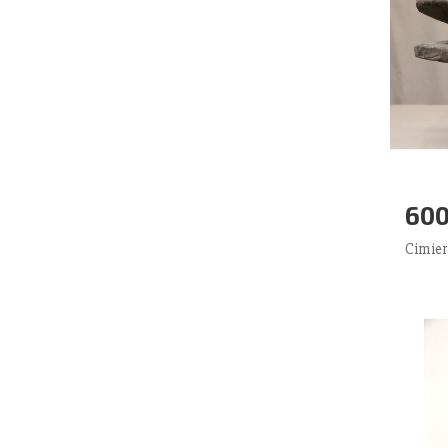
600
Aj
Cimie