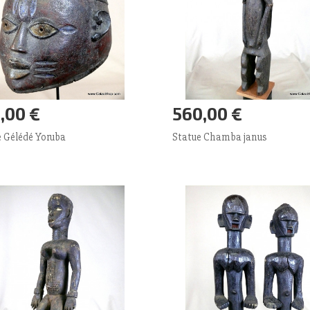
,00 €
560,00 €
outer panier
Plus
Ajouter panier
Plus
 Gélédé Yoruba
Statue Chamba janus