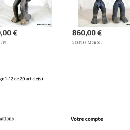
,00 €
860,00 €
outer panier
Plus
Ajouter panier
Plus
 Tiv
Statues Montol
ge 1-12 de 20 article(s)
ations
Votre compte