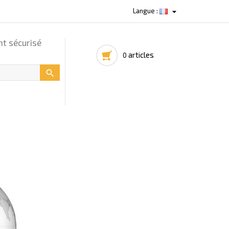

Langue :
t sécurisé
articles
0
