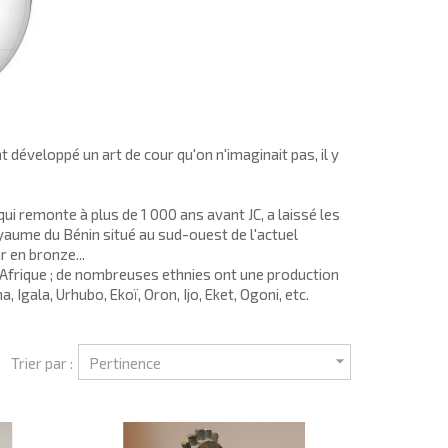
 développé un art de cour qu'on n'imaginait pas, il y
qui remonte à plus de 1 000 ans avant JC, a laissé
les
yaume du Bénin
situé au sud-ouest de l'actuel
ur en bronze
...
 d'Afrique ; de nombreuses ethnies ont une production
, Igala, Urhubo, Ekoï, Oron, Ijo, Eket, Ogoni
, etc.

Trier par :
Pertinence