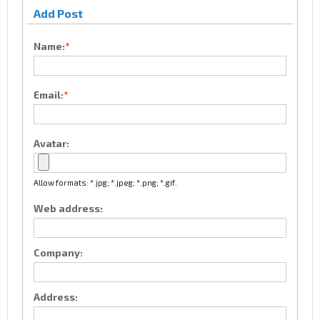
Add Post
Name:
*
Email:
*
Avatar:
Allow formats: *.jpg; *.jpeg; *.png; *.gif.
Web address:
Company:
Address: