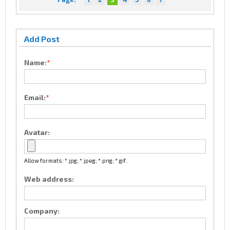
Add Post
Name:
*
Email:
*
Avatar:
Allow formats: *.jpg; *.jpeg; *.png; *.gif.
Web address:
Company: