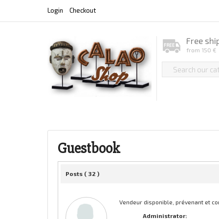
Login
Checkout
Free shi
from 150 €
Guestbook
Posts (
32
)
Vendeur disponible, prévenant et cor
Administrator: