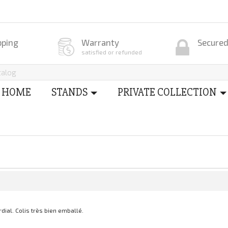
pping
Warranty
Secure
satisfied or refunded
HOME
STANDS
PRIVATE COLLECTION
dial. Colis très bien emballé.