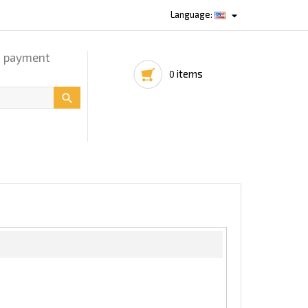

Language:
d payment
items
0
