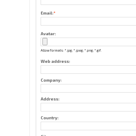
Email:
*
Avatar:
Allow formats: *.jpg; *.jpeg; *.png; *.gif.
Web address:
Company:
Address:
Country: