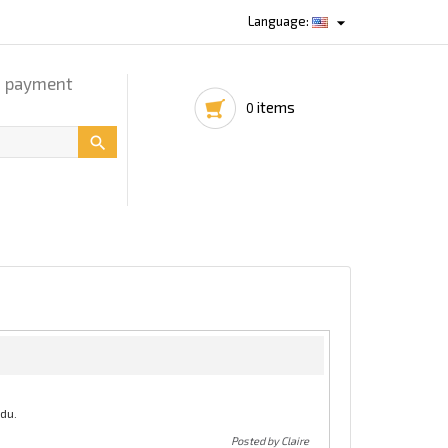

Language:
d payment
items
0

du.
Posted by Claire