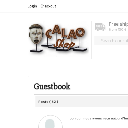
Login
Checkout
Free shi
from 150 €
Guestbook
Posts (
32
)
bonjour, nous avons reçu aujourd'hu