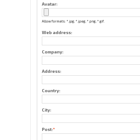
Avatar:
Allow formats: *.jpg; *.jpeg; *.png; *.gif.
Web address:
Company:
Address:
Country:
City:
Post:
*