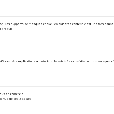
reçu les supports de masques et que j'en suis très content, c'est une très bonne
 produit !
S avec des explications à l’intérieur. Je suis très satisfaite car mon masque af
 vous en remercie.
 de vue de ces 2 socles