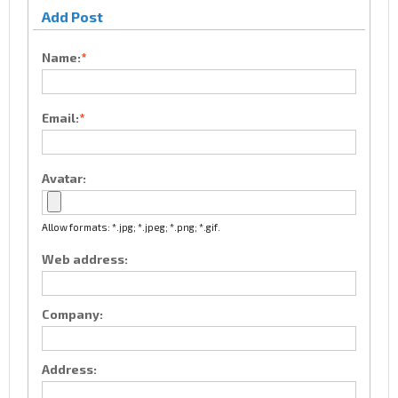
Add Post
Name:
*
Email:
*
Avatar:
Allow formats: *.jpg; *.jpeg; *.png; *.gif.
Web address:
Company:
Address: