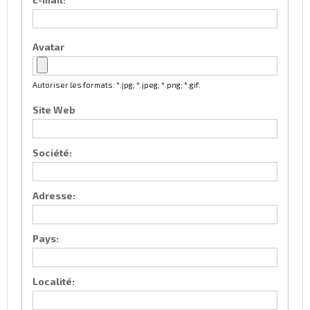
Avatar
Autoriser les formats: *.jpg; *.jpeg; *.png; *.gif.
Site Web
Société:
Adresse:
Pays:
Localité: